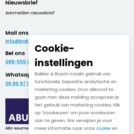
Nieuwsbrief
Aanmelden nieuwsbrief
Mail ons
Info@bakkerenbosch.nl
Cookie-
Bel ons
instellingen
088-555 09 09
Bakker & Bosch maakt gebruik van
Whatsapp
functionele, beperkte analytische en
06 89 97 16 01
marketing cookies. Door akkoord te
gaan met deze melding accepteer je
het gebruik van marketing cookies. Klik
op ‘Voorkeuren’ om jouw voorkeuren
aan te geven. We verwijzen je voor
meer informatie naar onze
cookie
en
ABU-keurmerk
SNA-keurmerk