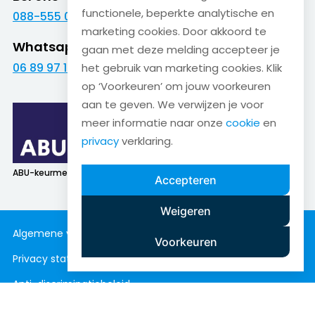
functionele, beperkte analytische en
088-555 09 09
marketing cookies. Door akkoord te
Whatsapp
gaan met deze melding accepteer je
06 89 97 16 01
het gebruik van marketing cookies. Klik
op ‘Voorkeuren’ om jouw voorkeuren
aan te geven. We verwijzen je voor
meer informatie naar onze
cookie
en
privacy
verklaring.
ABU-keurmerk
SNA-keurmerk
Accepteren
Weigeren
Algemene voorwaarden
Cookieverklaring
Voorkeuren
Privacy statement
Disclaimer
Anti-discriminatiebeleid
Copyright © Bakker & Bosch 2026