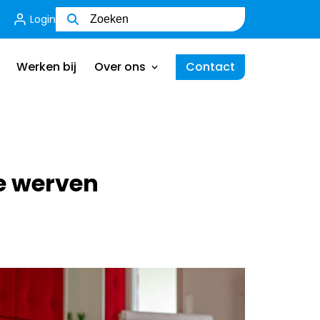
Login
Wie zijn wij
Ons team
Werken bij
Over ons
Contact
MVO
Certificering
Wie zijn wij
Ik ben een werkgever
Ons team
te werven
MVO
Certificering
Ik ben een werkgever