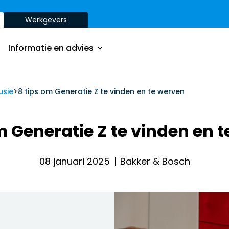
Werkgevers
Onze aanpak
Onze dienstverbanden
Informatie en advies
Onze opdrachtgevers
Inzichten
>
Onze aanpak
usie
8 tips om Generatie Z te vinden en te werven
ver
Onze dienstverbanden
m Generatie Z te vinden en 
Onze opdrachtgevers
Inzichten
08 januari 2025
Bakker & Bosch
ver