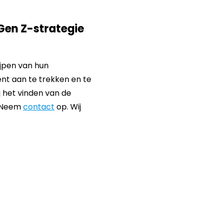
Gen Z-strategie
ijpen van hun
ent aan te trekken en te
j het vinden van de
. Neem
contact
op. Wij