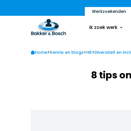
Werkzoekenden
Vacatures
Inschrijfformulier
Ik zoek werk
Sollicitatietips
Contact
>
>
>
Vacatures
Home
Kennis en blogs
HR
Diversiteit en incl
Ik ben een werkge
Inschrijfformulier
8 tips o
Sollicitatietips
Contact
Ik ben een werkge