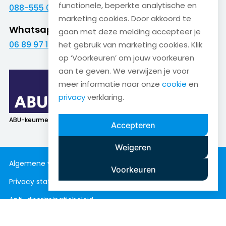
functionele, beperkte analytische en
088-555 09 09
marketing cookies. Door akkoord te
Whatsapp
gaan met deze melding accepteer je
06 89 97 16 01
het gebruik van marketing cookies. Klik
op ‘Voorkeuren’ om jouw voorkeuren
aan te geven. We verwijzen je voor
meer informatie naar onze
cookie
en
privacy
verklaring.
ABU-keurmerk
SNA-keurmerk
Accepteren
Weigeren
Algemene voorwaarden
Cookieverklaring
Voorkeuren
Privacy statement
Disclaimer
Anti-discriminatiebeleid
Copyright © Bakker & Bosch 2026