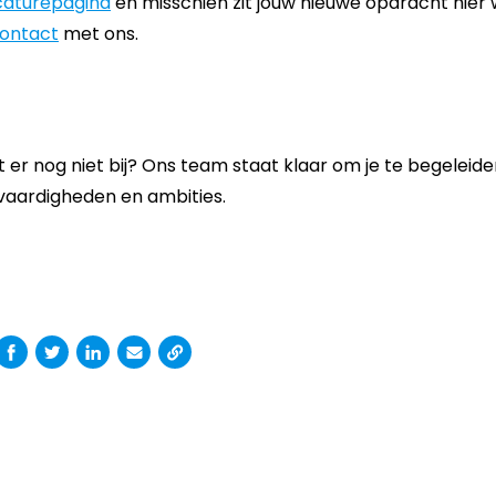
caturepagina
en misschien zit jouw nieuwe opdracht hier w
ontact
met ons.
 er nog niet bij? Ons team staat klaar om je te begeleide
vaardigheden en ambities.