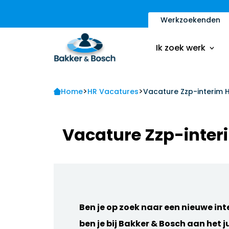
Werkzoekenden
Vacatures
Inschrijfformulier
Ik zoek werk
Sollicitatietips
Contact
>
>
Vacatures
Home
HR Vacatures
Vacature Zzp-interim 
Ik ben een werkge
Inschrijfformulier
Vacature Zzp-inter
Sollicitatietips
Contact
Ik ben een werkge
Ben je op zoek naar een nieuwe in
ben je bij Bakker & Bosch aan het j