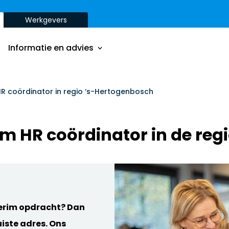
Werkgevers
Onze aanpak
Onze dienstverbanden
Informatie en advies
Onze opdrachtgevers
Inzichten
Onze aanpak
HR coördinator in regio ‘s-Hertogenbosch
ver
Onze dienstverbanden
im HR coördinator in de reg
Onze opdrachtgevers
Inzichten
ver
terim opdracht? Dan
uiste adres. Ons