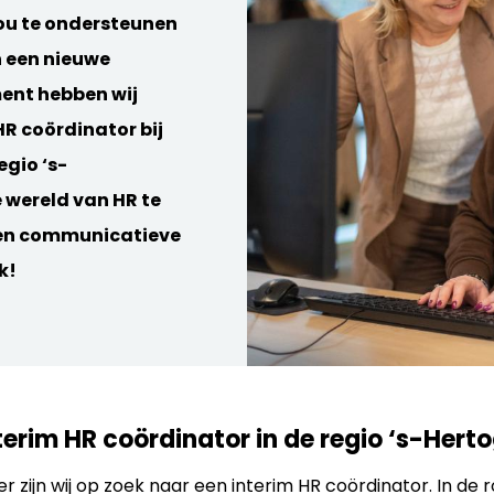
ou te ondersteunen
n een nieuwe
ent hebben wij
R coördinator bij
egio ‘s-
 wereld van HR te
g en communicatieve
k!
erim HR coördinator in de regio ‘s-Her
zijn wij op zoek naar een interim HR coördinator. In de 