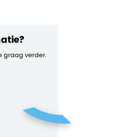
matie?
je graag verder.