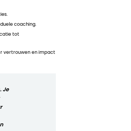
ies.
iduele coaching.
catie tot
eer vertrouwen en impact
. Je
r
en