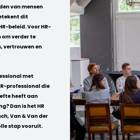
uden van mensen
etekent dit
HR-beleid. Voor HR-
s om verder te
s, vertrouwen en
fessional met
 HR-professional die
oefte heeft aan
ng? Dan is het HR
ch, Van & Van der
le stap vooruit.