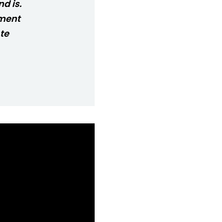
d is.
ument
 te