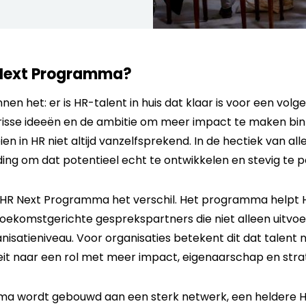
Next Programma?
nen het: er is HR-talent in huis dat klaar is voor een volg
, frisse ideeën en de ambitie om meer impact te maken bin
eien in HR niet altijd vanzelfsprekend. In de hectiek van 
eiding om dat potentieel echt te ontwikkelen en stevig te p
 HR Next Programma het verschil. Het programma helpt 
toekomstgerichte gesprekspartners die niet alleen uitvoe
atieniveau. Voor organisaties betekent dit dat talent nie
it naar een rol met meer impact, eigenaarschap en str
a wordt gebouwd aan een sterk netwerk, een heldere HR