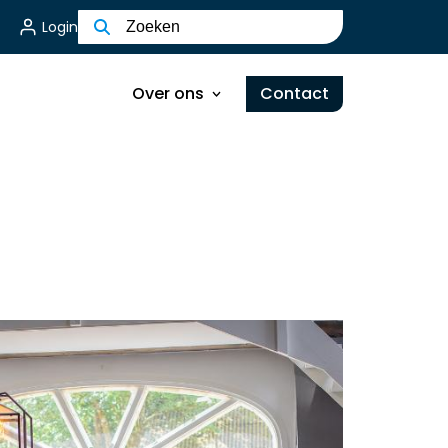
Login
Kernwaarden en Visie
Ons Team
Over ons
Contact
MVO
Certificering
Kernwaarden en Visie
Werken bij
Ons Team
Bakker & Bosch Group
MVO
Certificering
Werken bij
Bakker & Bosch Group