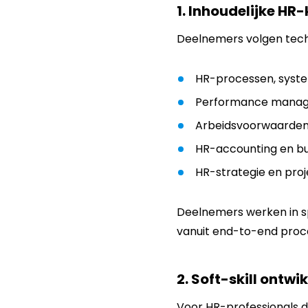
1. Inhoudelijke HR
Deelnemers volgen tech
HR-processen, syst
Performance manag
Arbeidsvoorwaarden 
HR-accounting en bu
HR-strategie en pr
Deelnemers werken in spr
vanuit end-to-end proc
2.
Soft-skill ontwi
Voor HR-professionals d