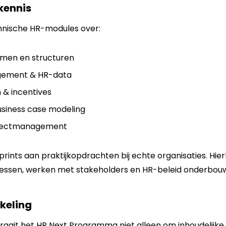
-kennis
nische HR-modules over:
emen en structuren
ement & HR-data
& incentives
siness case modeling
ojectmanagement
ints aan praktijkopdrachten bij echte organisaties. Hierb
essen, werken met stakeholders en HR-beleid onderbou
kkeling
raait het HR Next Programma niet alleen om inhoudelijke