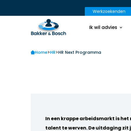
Werkzoekenden
Onze diensten
Onze aanpak
Ik wil advies
Nieuws & Blogs
Contact
>
>
Onze diensten
Home
HR
HR Next Programma
Ik ben een werkn
Onze aanpak
Nieuws & Blogs
Contact
Ik ben een werkn
In een krappe arbeidsmarkt is het
talent te werven. De uitdaging zit j