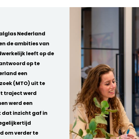
alglas Nederland
ten de ambities van
werkelijk leeft op de
 antwoord op te
erland een
oek (MTO) uit te
t traject werd
men werd een
dat inzicht gaf in
gelijkertijd
d om verder te