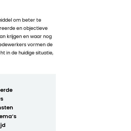
iddel om beter te
reerde en objectieve
van krijgen en waar nog
n medewerkers vormen de
t in de huidige situatie,
eerde
rs
msten
hema’s
ijd