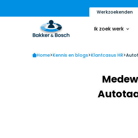
Werkzoekenden
Vacatures
Inschrijfformulier
Ik zoek werk
Sollicitatietips
Contact
>
>
>
Vacatures
Home
Kennis en blogs
Klantcasus HR
Auto
Ik ben een werkge
Inschrijfformulier
Medewe
Sollicitatietips
Autotaa
Contact
Ik ben een werkge