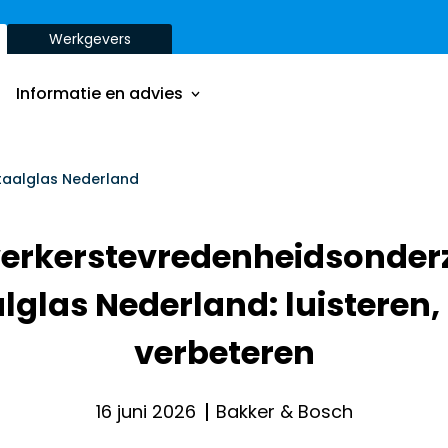
Werkgevers
Onze aanpak
Onze dienstverbanden
Informatie en advies
Onze opdrachtgevers
Inzichten
Onze aanpak
taalglas Nederland
ver
Onze dienstverbanden
rkerstevredenheidsonderz
Onze opdrachtgevers
lglas Nederland: luisteren, 
Inzichten
ver
verbeteren
16 juni 2026
Bakker & Bosch