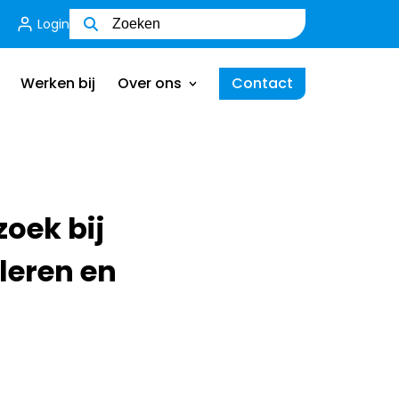
Login
Wie zijn wij
Ons team
Werken bij
Over ons
Contact
MVO
Certificering
Wie zijn wij
Ik ben een werkgever
Ons team
oek bij
MVO
leren en
Certificering
Ik ben een werkgever