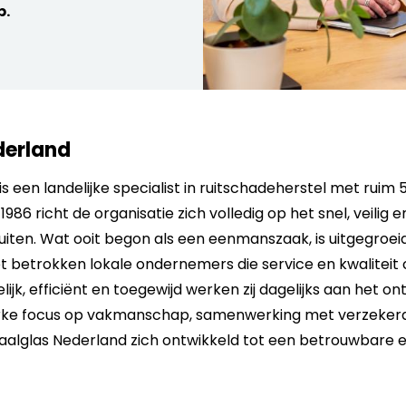
p.
derland
is een landelijke specialist in ruitschadeherstel met ruim
1986 richt de organisatie zich volledig op het snel, veilig
iten. Wat ooit begon als een eenmanszaak, is uitgegroei
 betrokken lokale ondernemers die service en kwaliteit c
k, efficiënt en toegewijd werken zij dagelijks aan het on
erke focus op vakmanschap, samenwerking met verzekera
taalglas Nederland zich ontwikkeld tot een betrouwbare