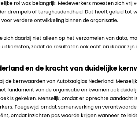
elijke rol was belangrijk. Medewerkers moesten zich vrij
er drempels of terughoudendheid. Dat heeft geleid tot wa
t voor verdere ontwikkeling binnen de organisatie.
 zich daarbij niet alleen op het verzamelen van data, ma
 uitkomsten, zodat de resultaten ook echt bruikbaar zijn in
erland en de kracht van duidelijke ker
ij de kernwaarden van Autotaalglas Nederland: Menselijk,
t fundament van de organisatie en kwamen ook duidelijk
ek is gekeken. Menselijk, omdat er oprechte aandacht i
ers. Toegewijd, omdat samenwerking en verantwoordeli
ficiënt, omdat inzichten pas waarde krijgen wanneer ze leid