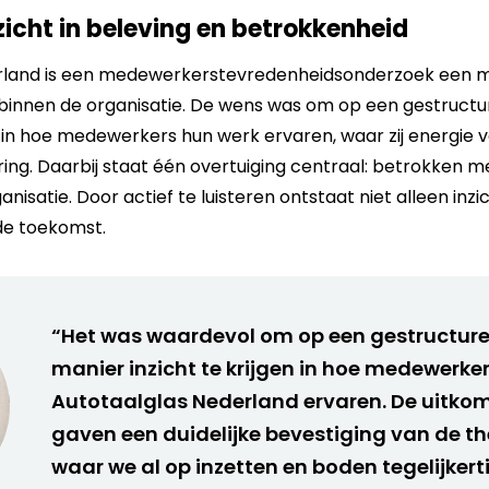
zicht in beleving en betrokkenheid
rland is een medewerkerstevredenheidsonderzoek een m
 binnen de organisatie. De wens was om op een gestructu
n in hoe medewerkers hun werk ervaren, waar zij energie 
ering. Daarbij staat één overtuiging centraal: betrokke
nisatie. Door actief te luisteren ontstaat niet alleen inzich
de toekomst.
“Het was waardevol om op een gestructur
manier inzicht te krijgen in hoe medewerke
Autotaalglas Nederland ervaren. De uitko
gaven een duidelijke bevestiging van de t
waar we al op inzetten en boden tegelijkert