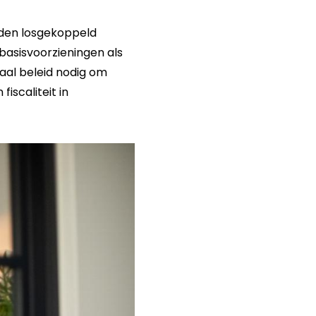
uden losgekoppeld
asisvoorzieningen als
caal beleid nodig om
iscaliteit in