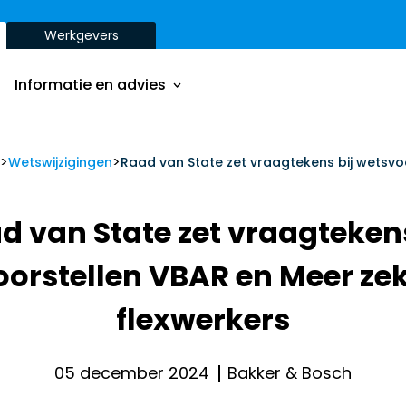
Werkgevers
Onze aanpak
Onze dienstverbanden
Informatie en advies
Onze opdrachtgevers
Inzichten
>
>
Onze aanpak
Wetswijzigingen
Raad van State zet vraagtekens bij wetsvo
ver
Onze dienstverbanden
d van State zet vraagtekens
Onze opdrachtgevers
orstellen VBAR en Meer ze
Inzichten
ver
flexwerkers
05 december 2024
Bakker & Bosch