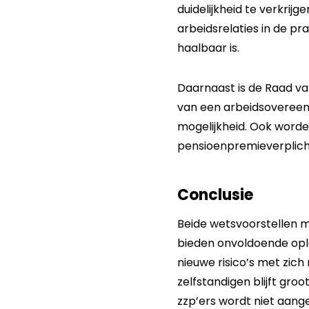
duidelijkheid te verkrij
arbeidsrelaties in de pra
haalbaar is.
Daarnaast is de Raad v
van een arbeidsovereenk
mogelijkheid. Ook worden
pensioenpremieverplicht
Conclusie
Beide wetsvoorstellen 
bieden onvoldoende opl
nieuwe risico’s met zic
zelfstandigen blijft gro
zzp’ers wordt niet aang