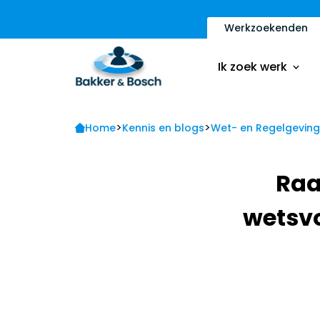
Werkzoekenden
Vacatures
Inschrijfformulier
Ik zoek werk
Sollicitatietips
Contact
>
>
Vacatures
Home
Kennis en blogs
Wet- en Regelgeving
Ik ben een werkge
Inschrijfformulier
Raa
Sollicitatietips
wetsvo
Contact
Ik ben een werkge