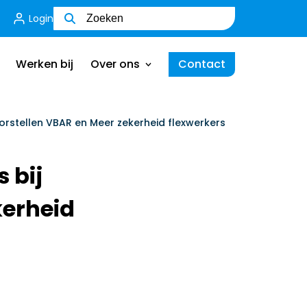
Login
Wie zijn wij
Ons team
Werken bij
Over ons
Contact
MVO
Certificering
Wie zijn wij
orstellen VBAR en Meer zekerheid flexwerkers
Ik ben een werkgever
Ons team
 bij
MVO
kerheid
Certificering
Ik ben een werkgever