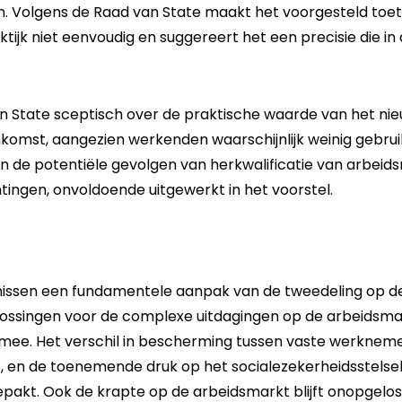
gen. Volgens de Raad van State maakt het voorgesteld toe
ktijk niet eenvoudig en suggereert het een precisie die in d
an State sceptisch over de praktische waarde van het 
omst, aangezien werkenden waarschijnlijk weinig gebrui
 de potentiële gevolgen van herkwalificatie van arbeidsr
ingen, onvoldoende uitgewerkt in het voorstel.
missen een fundamentele aanpak van de tweedeling op d
ossingen voor de complexe uitdagingen op de arbeidsma
h mee. Het verschil in bescherming tussen vaste werkneme
ot, en de toenemende druk op het socialezekerheidsstelse
epakt. Ook de krapte op de arbeidsmarkt blijft onopgelos