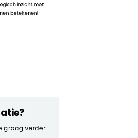
egisch inzicht met
nnen betekenen!
matie?
je graag verder.