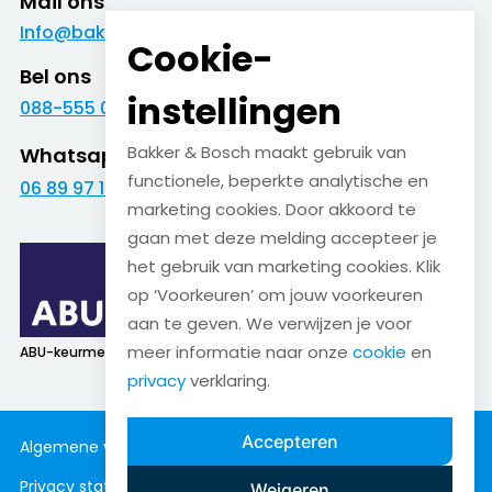
Mail ons
Info@bakkerenbosch.nl
Cookie-
Bel ons
instellingen
088-555 09 09
Bakker & Bosch maakt gebruik van
Whatsapp
functionele, beperkte analytische en
06 89 97 16 01
marketing cookies. Door akkoord te
gaan met deze melding accepteer je
het gebruik van marketing cookies. Klik
op ‘Voorkeuren’ om jouw voorkeuren
aan te geven. We verwijzen je voor
meer informatie naar onze
cookie
en
ABU-keurmerk
SNA-keurmerk
privacy
verklaring.
Accepteren
Algemene voorwaarden
Cookieverklaring
Privacy statement
Disclaimer
Weigeren