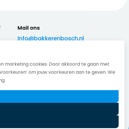
f
Mail ons
Info@bakkerenbosch.nl
Bel ons
088-555 09 09
en marketing cookies. Door akkoord te gaan met
Wij zijn telefonisch bereikbaar van
 ‘Voorkeuren’ om jouw voorkeuren aan te geven. We
maandag t/m vrijdag van 08.30 tot
ng.
17.00 uur.
Whatsapp
Stuur je bericht naar
06 89 97 16 01