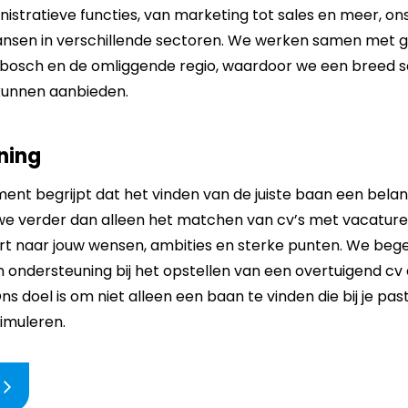
nistratieve functies, van marketing tot sales en meer, on
kansen in verschillende sectoren. We werken samen me
nbosch en de omliggende regio, waardoor we een breed s
kunnen aanbieden.
ning
nt begrijpt dat het vinden van de juiste baan een belangri
we verder dan alleen het matchen van cv’s met vacature
ert naar jouw wensen, ambities en sterke punten. We bege
en ondersteuning bij het opstellen van een overtuigend cv
Ons doel is om niet alleen een baan te vinden die bij je p
timuleren.