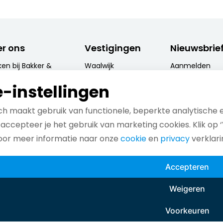
r ons
Vestigingen
Nieuwsbrie
en bij Bakker &
Waalwijk
Aanmelden
ch
nieuwsbrief
's-Hertogenbosch
-instellingen
ijn wij?
Contactgegevens
h maakt gebruik van functionele, beperkte analytische 
e kernwaarden
accepteer je het gebruik van marketing cookies. Klik op
 activiteiten
voor meer informatie naar onze
cookie
en
privacy
verklari
 opdrachtgevers
Accepteren
Weigeren
Voorkeuren