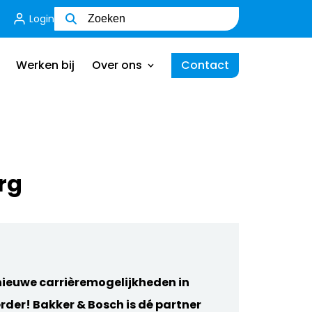
Login
Wie zijn wij
Ons team
Werken bij
Over ons
Contact
MVO
Certificering
Wie zijn wij
Ik ben een werkgever
Ons team
rg
MVO
Certificering
Ik ben een werkgever
 nieuwe carrièremogelijkheden in
erder! Bakker & Bosch is dé partner