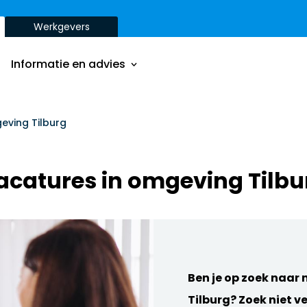
Werkgevers
Onze aanpak
Onze dienstverbanden
Informatie en advies
Onze opdrachtgevers
Inzichten
Onze aanpak
eving Tilburg
ver
Onze dienstverbanden
acatures in omgeving Tilbu
Onze opdrachtgevers
Inzichten
ver
Ben je op zoek naar
Tilburg? Zoek niet v