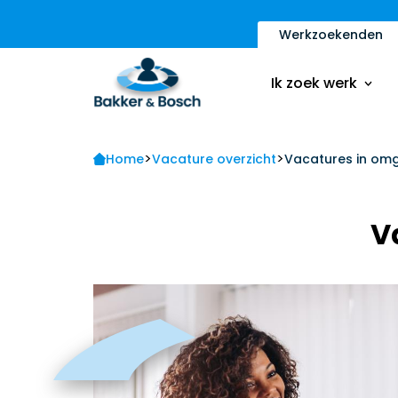
Werkzoekenden
Vacatures
Inschrijfformulier
Ik zoek werk
Sollicitatietips
Contact
>
>
Vacatures
Home
Vacature overzicht
Vacatures in omg
Ik ben een werkge
Inschrijfformulier
V
Sollicitatietips
Contact
Ik ben een werkge