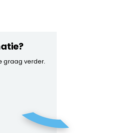
matie?
je graag verder.