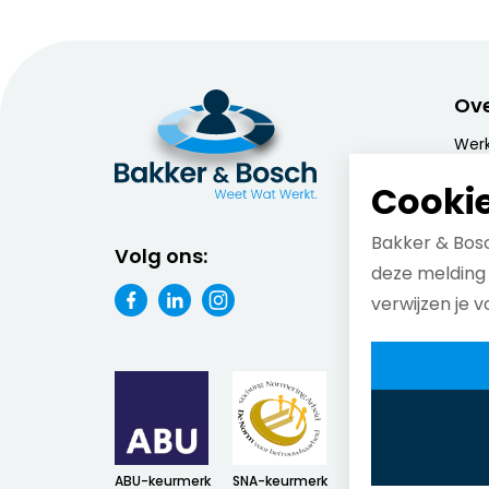
Ove
Werk
Bos
Cookie
Wie z
Bakker & Bosc
Onz
Volg ons:
deze melding 
Onze
verwijzen je 
Onze
ABU-keurmerk
SNA-keurmerk