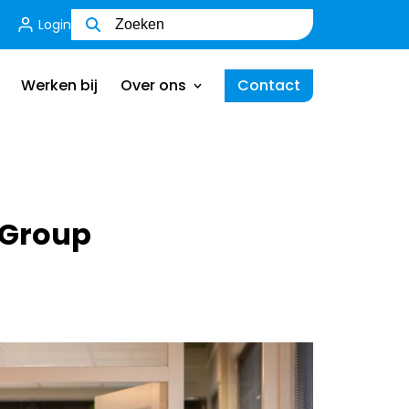
Login
Wie zijn wij
Ons team
Werken bij
Over ons
Contact
MVO
Certificering
Wie zijn wij
Ik ben een werkgever
Ons team
 Group
MVO
Certificering
Ik ben een werkgever