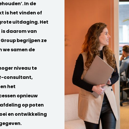
ehouden’. In de
 is het vinden of
rote uitdaging. Het
n is daarom van
 Group begrijpen ze
en we samen de
hoger niveau te
HR-consultant,
en het
ocessen opnieuw
afdeling op poten
oei en ontwikkeling
gegeven.