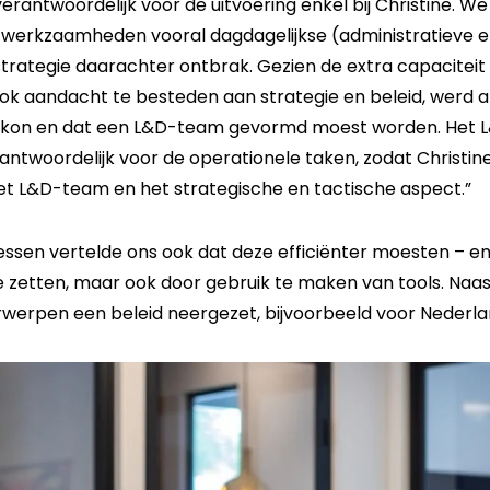
rantwoordelijk voor de uitvoering enkel bij Christine. W
e werkzaamheden vooral dagdagelijkse (administratieve 
strategie daarachter ontbrak. Gezien de extra capaciteit
k aandacht te besteden aan strategie en beleid, werd al 
een kon en dat een L&D-team gevormd moest worden. Het
erantwoordelijk voor de operationele taken, zodat Christin
et L&D-team en het strategische en tactische aspect.”
ssen vertelde ons ook dat deze efficiënter moesten – en
e zetten, maar ook door gebruik te maken van tools. Na
werpen een beleid neergezet, bijvoorbeeld voor Nederla