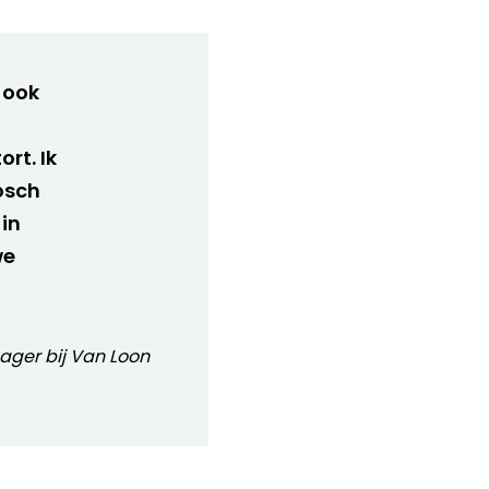
 ook
rt. Ik
osch
 in
we
ager bij Van Loon