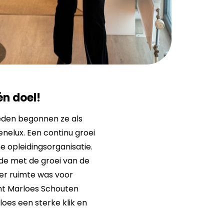
n doel!
leden begonnen ze als
enelux. Een continu groei
ne opleidingsorganisatie.
de met de groei van de
 er ruimte was voor
nt Marloes Schouten
loes een sterke klik en