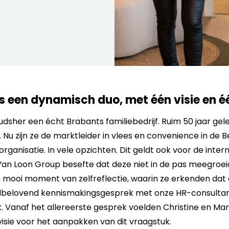
 een dynamisch duo, met één visie en éé
udsher een écht Brabants familiebedrijf. Ruim 50 jaar ge
 Nu zijn ze de marktleider in vlees en convenience in de B
rganisatie. In vele opzichten. Dit geldt ook voor de inter
an Loon Group besefte dat deze niet in de pas meegroei
n mooi moment van zelfreflectie, waarin ze erkenden dat
elbelovend kennismakingsgesprek met onze HR-consulta
. Vanaf het allereerste gesprek voelden Christine en Mar
isie voor het aanpakken van dit vraagstuk.