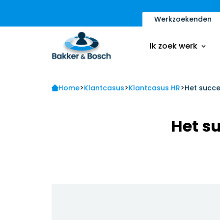
Werkzoekenden
Vacatures
Inschrijfformulier
Ik zoek werk
Sollicitatietips
Contact
>
>
>
Vacatures
Home
Klantcasus
Klantcasus HR
Het succ
Ik ben een werkge
Inschrijfformulier
Het s
Sollicitatietips
Contact
Ik ben een werkge