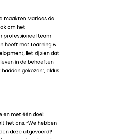
tie maakten Marloes de
taak om het
n professioneel team
en heeft met Learning &
opment, liet zij zien dat
 leven in de behoeften
r hadden gekozen”, aldus
ie en met één doel:
elt het ons. “We hebben
rden deze uitgevoerd?