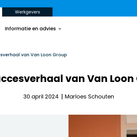
Werkgevers
Onze aanpak
Onze dienstverbanden
Informatie en advies
Onze opdrachtgevers
Inzichten
Onze aanpak
esverhaal van Van Loon Group
ver
Onze dienstverbanden
uccesverhaal van Van Loon
Onze opdrachtgevers
Inzichten
30 april 2024
Marloes Schouten
ver