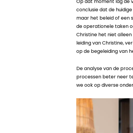
Op dat moment lag de ve
conclusie dat de huidig
maar het beleid of een 
de operationele taken oo
Christine het niet all
leiding van Christine, v
op de begeleiding van h
De analyse van de proce
processen beter neer t
we ook op diverse onder