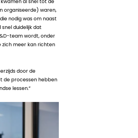
e kwamen al snel tot de
en organiseerde) waren,
 die nodig was om naast
snel duidelijk dat
 L&D-team wordt, onder
e zich meer kan richten
erzijds door de
ast de processen hebben
ndse lessen.”