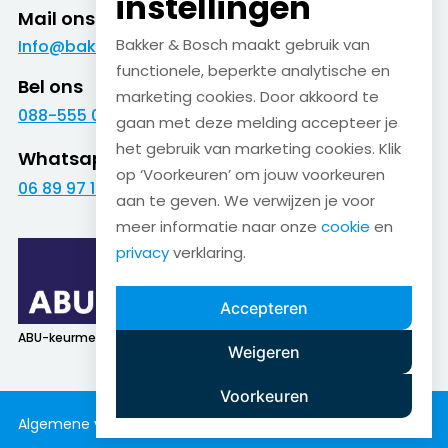
instellingen
Mail ons
Bakker & Bosch maakt gebruik van
Info@bakkerenbosch.nl
functionele, beperkte analytische en
Bel ons
marketing cookies. Door akkoord te
088-555 09 09
gaan met deze melding accepteer je
het gebruik van marketing cookies. Klik
Whatsapp
op ‘Voorkeuren’ om jouw voorkeuren
06 89 97 16 01
aan te geven. We verwijzen je voor
meer informatie naar onze
cookie
en
privacy
verklaring.
Accepteren
ABU-keurmerk
SNA-keurmerk
Weigeren
Voorkeuren
Algemene voorwaarden
Cookieverklaring