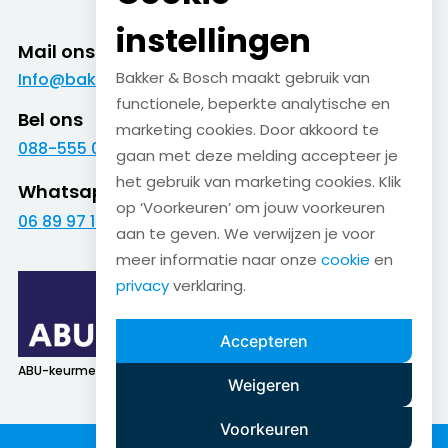
instellingen
Mail ons
Bakker & Bosch maakt gebruik van
Info@bakkerenbosch.nl
functionele, beperkte analytische en
Bel ons
marketing cookies. Door akkoord te
088-555 09 09
gaan met deze melding accepteer je
het gebruik van marketing cookies. Klik
Whatsapp
op ‘Voorkeuren’ om jouw voorkeuren
06 89 97 16 01
aan te geven. We verwijzen je voor
meer informatie naar onze
cookie
en
privacy
verklaring.
Accepteren
ABU-keurmerk
SNA-keurmerk
Weigeren
Voorkeuren