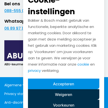
Bel ons
instellingen
088-555 09 09
Bakker & Bosch maakt gebruik van
Whatsapp
functionele, beperkte analytische en
06 89 97 16 01
marketing cookies. Door akkoord te
gaan met deze melding accepteer je
het gebruik van marketing cookies. Klik
op ‘Voorkeuren’ om jouw voorkeuren
aan te geven. We verwijzen je voor
meer informatie naar onze
cookie
en
ABU-keurmerk
SNA-keurmerk
privacy
verklaring.
Accepteren
Algemene voorwaarden
Cookieverklaring
Privacy statement
Disclaimer
Weigeren
Anti-discriminatiebeleid
Voorkeuren