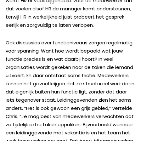
wordt HR er vaak bijgehaald. Voor de medewerker kan
dat voelen alsof HR de manager komt ondersteunen,
terwijl HR in werkelijkheid juist probeert het gesprek
eerlijk en zorgvuldig te laten verlopen.
Ook discussies over functieniveaus zorgen regelmatig
voor spanning. Want hoe wordt bepaald wat jouw
functie precies is en wat daarbij hoort? In veel
organisaties wordt gekeken naar de taken die iemand
uitvoert. En daar ontstaat soms frictie. Medewerkers
kunnen het gevoel krijgen dat ze structureel werk doen
dat eigenlijk buiten hun functie ligt, zonder dat daar
iets tegenover staat. Leidinggevenden zien het soms
anders. “Het is ook gewoon een grijs gebied,” vertelde
Chris. “Je mag best van medewerkers verwachten dat
ze tijdelijk extra taken oppakken. Bijvoorbeeld wanneer
een leidinggevende met vakantie is en het team het
werk twee weken opvangt. Dat hoort bij samenwerken.