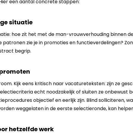
Hier een aantal concrete stappen:
ge situatie
uatie: hoe zit het met de man-vrouwverhouding binnen de 
e patronen zie je in promoties en functieverdelingen? Zon
stract begrip.
 promoten
nstroom. Kijk eens kritisch naar vacatureteksten: zijn ze g
 selectiecriteria echt noodzakelijk of sluiten ze onbewust
tieprocedures objectief en eerlijk zijn. Blind solliciteren,
orden weggelaten in de eerste selectieronde, kan helpen
oor hetzelfde werk