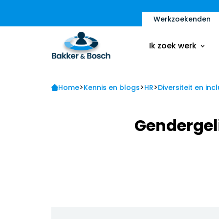
Werkzoekenden
Vacatures
Inschrijfformulier
Ik zoek werk
Sollicitatietips
Contact
>
>
>
Vacatures
Home
Kennis en blogs
HR
Diversiteit en incl
Ik ben een werkge
Inschrijfformulier
Gendergeli
Sollicitatietips
Contact
Ik ben een werkge