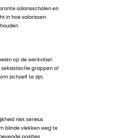
parante salarisschalen en
ht in hoe salarissen
 houden.
oelen op de werkvloer.
 seksistische grappen of
 zichzelf te zijn,
jkheid niet serieus
m blinde vlekken weg te
ggevende posities