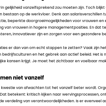
rin gelijkheid vanzelfsprekend zou moeten zijn. Toch blijkt
n bestaan op de werkvloer. Denk aan salarisverschillen
ctie, beperkte doorgroeimogelijkheden voor vrouwen en
g van vrouwen in hogere managementposities. En dat ter
eren, innovatiever zijn en zorgen voor een gezondere bed
ties er dan van om echt stappen te zetten? Vaak zijn h
 bedrijfsculturen en het gebrek aan actief beleid. Het is
ijke kansen krijgt. Je moet het zichtbaar en voelbaar ma
omen niet vanzelf
n kwestie van afwachten tot het vanzelf beter wordt. Org
 Dat betekent: kritisch kijken naar wervingsprocessen, o
de verdeling van verantwoordelijkheden. Is er evenveel 