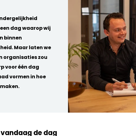
ndergelijkheid
is een dag waarop wij
en binnen
kheid. Maar laten we
en organisaties zou
rp voor één dag
raad vormen in hoe
d maken.
d vandaag de dag