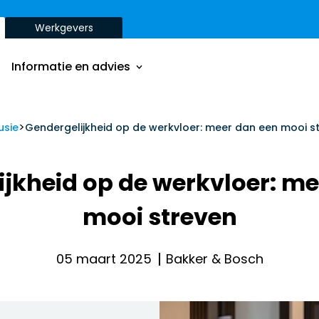
Werkgevers
Onze aanpak
Onze dienstverbanden
Informatie en advies
Onze opdrachtgevers
Inzichten
>
Onze aanpak
usie
Gendergelijkheid op de werkvloer: meer dan een mooi s
ver
Onze dienstverbanden
jkheid op de werkvloer: m
Onze opdrachtgevers
mooi streven
Inzichten
ver
05 maart 2025
Bakker & Bosch