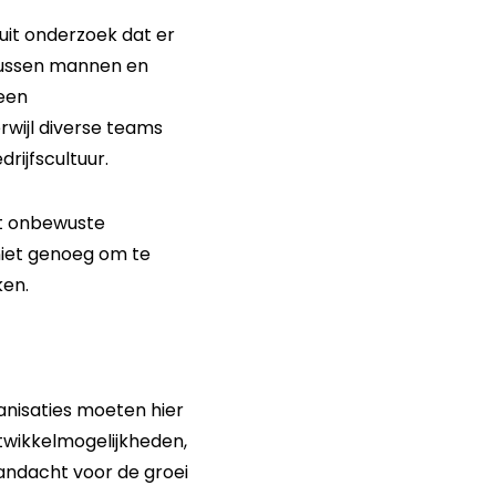
 uit onderzoek dat er
 tussen mannen en
 een
wijl diverse teams
rijfscultuur.
et onbewuste
 niet genoeg om te
ken.
anisaties moeten hier
ntwikkelmogelijkheden,
aandacht voor de groei