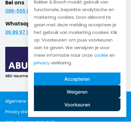
Bel ons
Bakker & Bosch maakt gebruik van
functionele, beperkte analytische en
088-555 09 09
marketing cookies. Door akkoord te
Whatsapp
gaan met deze melding accepteer je
06 89 97 16 01
het gebruik van marketing cookies. Klik
op ‘Voorkeuren’ om jouw voorkeuren
aan te geven. We verwijzen je voor
meer informatie naar onze
cookie
en
privacy
verklaring.
ABU-keurmerk
SNA-keurmerk
Accepteren
Weigeren
Algemene voorwaarden
Cookieverklaring
Voorkeuren
Privacy statement
Disclaimer
Anti-discriminatiebeleid