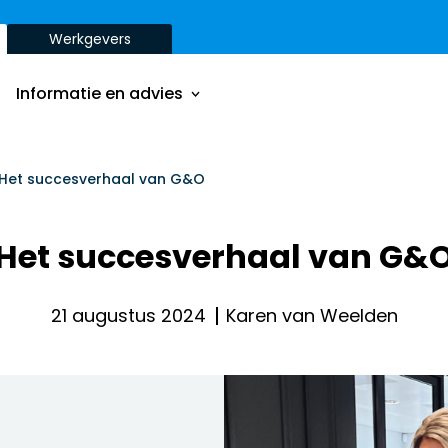
Werkgevers
Onze aanpak
Onze dienstverbanden
Informatie en advies
Onze opdrachtgevers
Inzichten
Onze aanpak
Het succesverhaal van G&O
ver
Onze dienstverbanden
Het succesverhaal van G&
Onze opdrachtgevers
Inzichten
21 augustus 2024
Karen van Weelden
ver