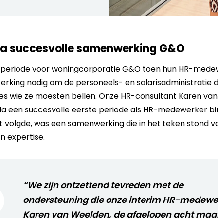
na succesvolle samenwerking G&O
e periode voor woningcorporatie G&O toen hun HR-medew
sterking nodig om de personeels- en salarisadministratie 
ies wie ze moesten bellen. Onze HR-consultant Karen va
 Na een succesvolle eerste periode als HR-medewerker b
t volgde, was een samenwerking die in het teken stond v
en expertise.
“We zijn ontzettend tevreden met de
ondersteuning die onze interim HR-medewe
Karen van Weelden, de afgelopen acht ma