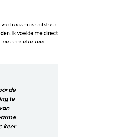
n vertrouwen is ontstaan
en. Ik voelde me direct
k me daar elke keer
oor de
ng te
 van
 warme
e keer