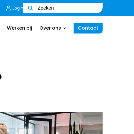
Login
Wie zijn wij
Ons team
Werken bij
Over ons
Contact
MVO
Certificering
Wie zijn wij
Ik ben een werkgever
Ons team
O
MVO
Certificering
Ik ben een werkgever