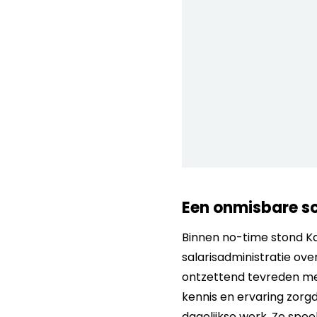
Een onmisbare s
Binnen no-time stond Ka
salarisadministratie ove
ontzettend tevreden me
kennis en ervaring zorg
dagelijkse werk. Ze spe