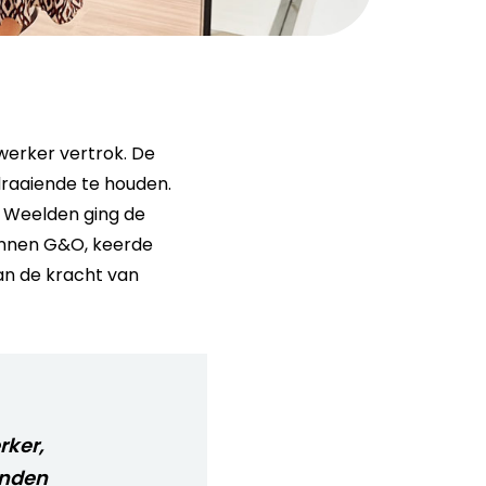
erker vertrok. De
draaiende te houden.
n Weelden ging de
innen G&O, keerde
an de kracht van
rker,
anden