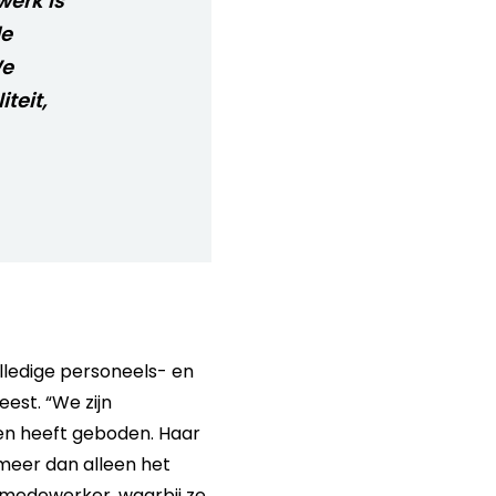
werk is
de
We
teit,
lledige personeels- en
est. “We zijn
en heeft geboden. Haar
 meer dan alleen het
R-medewerker, waarbij ze