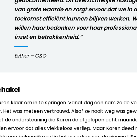
gedocumenteerd. Dit overzichtelijke naslag
van grote waarde en zorgt ervoor dat we in 
toekomst efficiënt kunnen blijven werken. 
willen haar bedanken voor haar professionali
inzet en betrokkenheid.”
Esther – G&O
chakel
ren klaar om in te springen. Vanaf dag één nam ze de vo
r. Het was meteen vertrouwd. Alsof ze nooit weg was gewe
t de ondersteuning die Karen de afgelopen acht maand
den ervoor dat alles vlekkeloos verliep. Maar Karen deed
elde een belangrijke rol in het inwerken van de nieuwe H