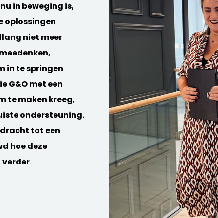
inu in beweging is,
te oplossingen
allang niet meer
t meedenken,
m in te springen
ie G&O met een
m te maken kreeg,
uiste ondersteuning.
dracht tot een
wd hoe deze
 verder.