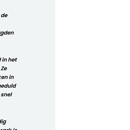
 de
rgden
 in het
 Ze
en in
geduld
 snel
dig