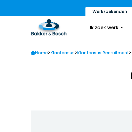
Werkzoekenden
Vacatures
Inschrijfformulier
Ik zoek werk
Sollicitatietips
Contact
>
>
>
Vacatures
Home
Klantcasus
Klantcasus Recruitment
Ik ben een werkge
Inschrijfformulier
Sollicitatietips
Contact
Ik ben een werkge