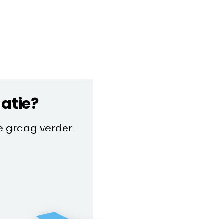
matie?
je graag verder.