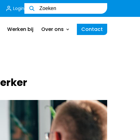
Login
Wie zijn wij
Ons team
Werken bij
Over ons
Contact
MVO
Certificering
Wie zijn wij
Ik ben een werkgever
Ons team
erker
MVO
Certificering
Ik ben een werkgever