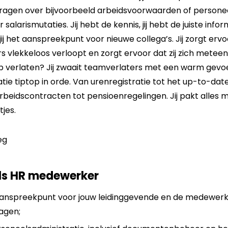
 vragen over bijvoorbeeld arbeidsvoorwaarden of personee
larismutaties. Jij hebt de kennis, jij hebt de juiste infor
j het aanspreekpunt voor nieuwe collega’s. Jij zorgt erv
vlekkeloos verloopt en zorgt ervoor dat zij zich meteen
p verlaten? Jij zwaait teamverlaters met een warm gevoel 
tie tiptop in orde. Van urenregistratie tot het up-to-da
rbeidscontracten tot pensioenregelingen. Jij pakt alles
ntjes.
als HR medewerker
aanspreekpunt voor jouw leidinggevende en de medewerke
agen;