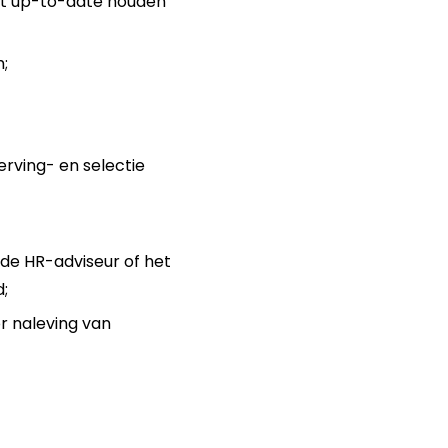
et up-to-date houden
;
erving- en selectie
de HR-adviseur of het
;
r naleving van