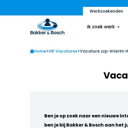
Werkzoekenden
Vacatures
Inschrijfformulier
Ik zoek werk
Sollicitatietips
Contact
>
>
Vacatures
Home
HR Vacatures
Vacature zzp-interim
Ik ben een werkge
Inschrijfformulier
Vaca
Sollicitatietips
Contact
Ik ben een werkge
Ben je op zoek naar een nieuwe in
ben je bij Bakker & Bosch aan het j