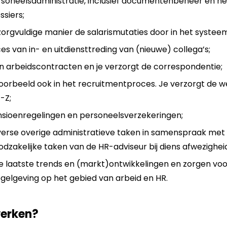
rsoneelsadministratie, inclusief documentenbeheer en h
siers;
orgvuldige manier de salarismutaties door in het systeem
s van in- en uitdiensttreding van (nieuwe) collega’s;
n arbeidscontracten en je verzorgt de correspondentie;
voorbeeld ook in het recruitmentproces. Je verzorgt de w
-Z;
sioenregelingen en personeelsverzekeringen;
verse overige administratieve taken in samenspraak met 
zakelijke taken van de HR-adviseur bij diens afwezigheid
e laatste trends en (markt)ontwikkelingen en zorgen voo
gelgeving op het gebied van arbeid en HR.
werken?