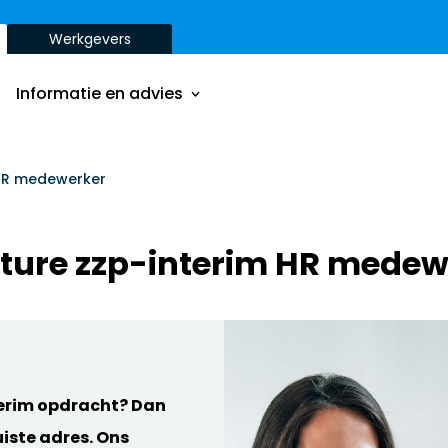
Werkgevers
Onze aanpak
Onze dienstverbanden
Informatie en advies
Onze opdrachtgevers
Inzichten
Onze aanpak
 HR medewerker
ver
Onze dienstverbanden
ture zzp-interim HR medew
Onze opdrachtgevers
Inzichten
ver
terim opdracht? Dan
uiste adres. Ons