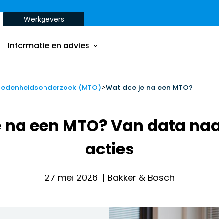
Werkgevers
Onze aanpak
Onze dienstverbanden
Informatie en advies
Onze opdrachtgevers
Inzichten
>
Onze aanpak
redenheidsonderzoek (MTO)
Wat doe je na een MTO?
ver
Onze dienstverbanden
e na een MTO? Van data naa
Onze opdrachtgevers
acties
Inzichten
ver
27 mei 2026
Bakker & Bosch