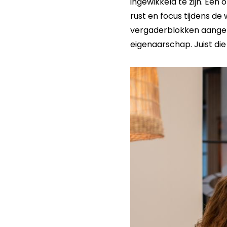
ingewikkeld te zijn. Ee
rust en focus tijdens d
vergaderblokken aangep
eigenaarschap. Juist die