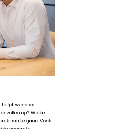
t helpt wanneer
len vallen op? Welke
rek aan te gaan. Vaak
drie concrete