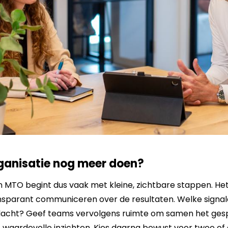
rganisatie nog meer doen?
n MTO begint dus vaak met kleine, zichtbare stappen. He
ansparant communiceren over de resultaten. Welke signa
acht? Geef teams vervolgens ruimte om samen het gesp
waardevolle inzichten. Kies daarna bewust voor twee of 