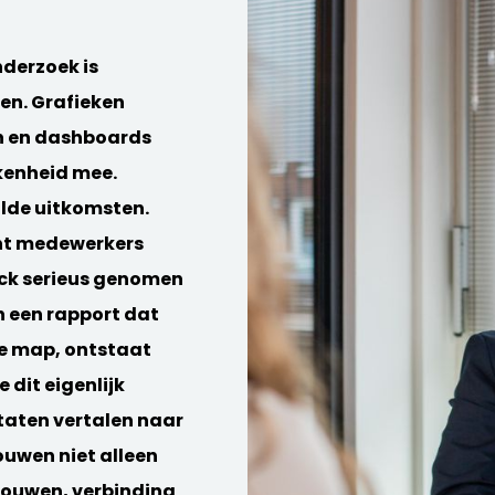
derzoek is
nen. Grafieken
n en dashboards
kenheid mee.
alde uitkomsten.
nt medewerkers
ack serieus genomen
n een rapport dat
le map, ontstaat
 dit eigenlijk
ltaten vertalen naar
ouwen niet alleen
rouwen, verbinding