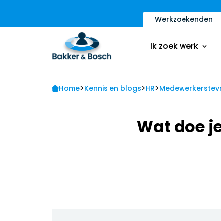
Werkzoekenden
Vacatures
Inschrijfformulier
Ik zoek werk
Sollicitatietips
Contact
>
>
>
Vacatures
Home
Kennis en blogs
HR
Medewerkerstev
Ik ben een werkge
Inschrijfformulier
Wat doe j
Sollicitatietips
Contact
Ik ben een werkge