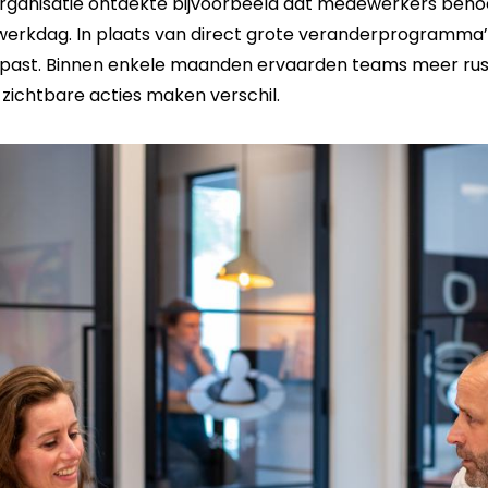
n organisatie ontdekte bijvoorbeeld dat medewerkers be
e werkdag. In plaats van direct grote veranderprogramma’
ast. Binnen enkele maanden ervaarden teams meer rust
 zichtbare acties maken verschil.