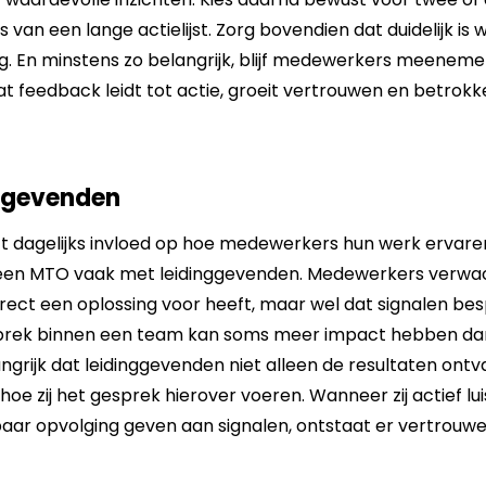
 van een lange actielijst. Zorg bovendien dat duidelijk is 
g. En minstens zo belangrijk, blijf medewerkers meeneme
 feedback leidt tot actie, groeit vertrouwen en betrokk
nggevenden
t dagelijks invloed op hoe medewerkers hun werk ervaren
 een MTO vaak met leidinggevenden. Medewerkers verwac
irect een oplossing voor heeft, maar wel dat signalen b
prek binnen een team kan soms meer impact hebben dan
angrijk dat leidinggevenden niet alleen de resultaten on
 hoe zij het gesprek hierover voeren. Wanneer zij actief l
aar opvolging geven aan signalen, ontstaat er vertrouw