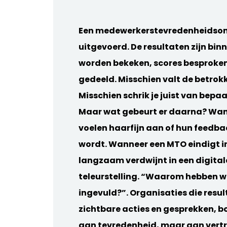
Een medewerkerstevredenheidson
uitgevoerd. De resultaten zijn bin
worden bekeken, scores besproke
gedeeld. Misschien valt de betrok
Misschien schrik je juist van bepa
Maar wat gebeurt er daarna? Wa
voelen haarfijn aan of hun feedb
wordt. Wanneer een MTO eindigt i
langzaam verdwijnt in een digita
teleurstelling. “Waarom hebben we
ingevuld?”. Organisaties die resu
zichtbare acties en gesprekken, b
aan tevredenheid, maar aan vert