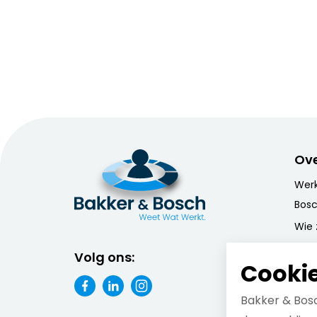
Ove
Werk
Bos
Wie z
Onz
Volg ons:
Cookie
Onze
Onze
Bakker & Bosc