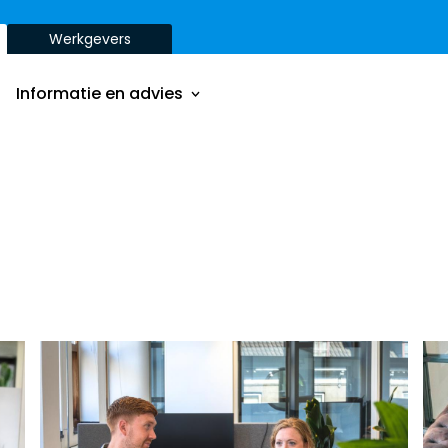
Werkgevers
Onze aanpak
Onze dienstverbanden
Informatie en advies
Onze opdrachtgevers
Inzichten
Onze aanpak
ver
Onze dienstverbanden
Onze opdrachtgevers
Inzichten
ver