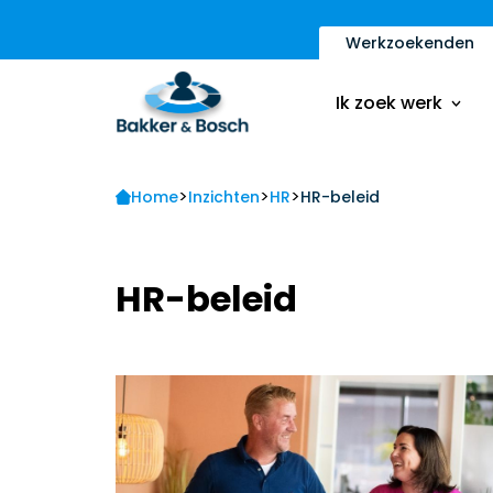
Werkzoekenden
Vacatures
Inschrijfformulier
Ik zoek werk
Sollicitatietips
Contact
>
>
>
Vacatures
Home
Inzichten
HR
HR-beleid
Ik ben een werkge
Inschrijfformulier
Sollicitatietips
HR-beleid
Contact
Ik ben een werkge