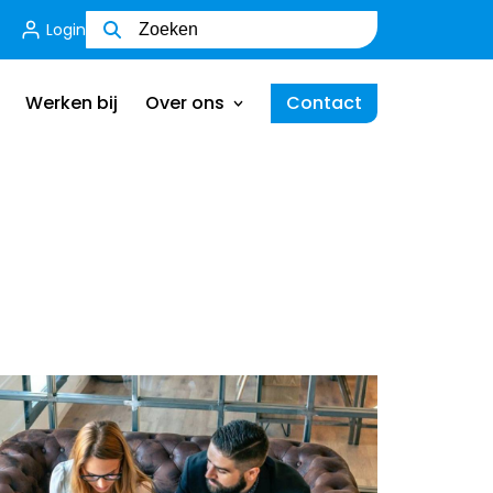
Login
Wie zijn wij
Ons team
Werken bij
Over ons
Contact
MVO
Certificering
Wie zijn wij
Ik ben een werkgever
Ons team
MVO
Certificering
Ik ben een werkgever