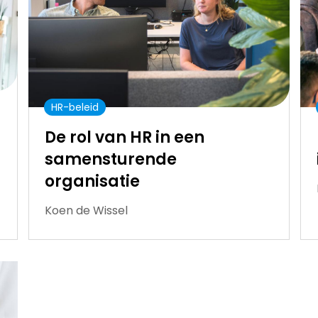
HR-beleid
De rol van HR in een
samensturende
organisatie
Koen de Wissel