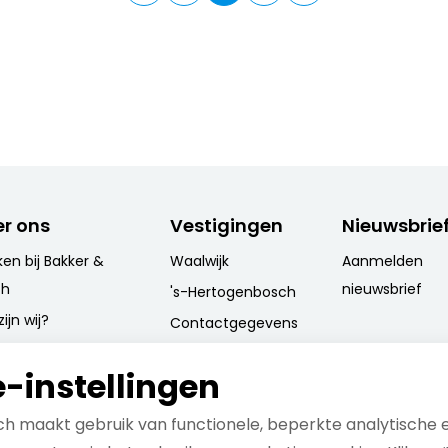
r ons
Vestigingen
Nieuwsbrie
en bij Bakker &
Waalwijk
Aanmelden
ch
nieuwsbrief
's-Hertogenbosch
ijn wij?
Contactgegevens
e kernwaarden
-instellingen
 activiteiten
 opdrachtgevers
h maakt gebruik van functionele, beperkte analytische 