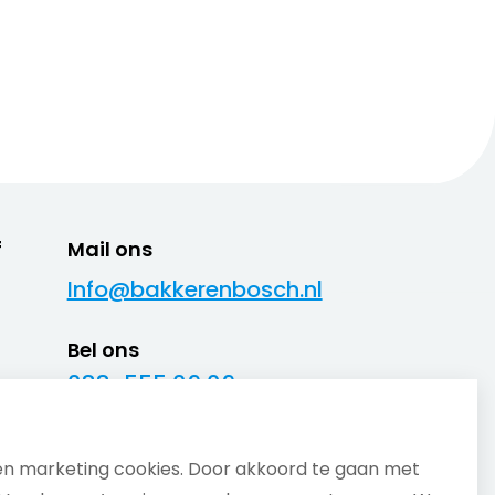
f
Mail ons
Info@bakkerenbosch.nl
Bel ons
088-555 09 09
Wij zijn telefonisch bereikbaar van
maandag t/m vrijdag van 08.30 tot
17.00 uur.
en marketing cookies. Door akkoord te gaan met