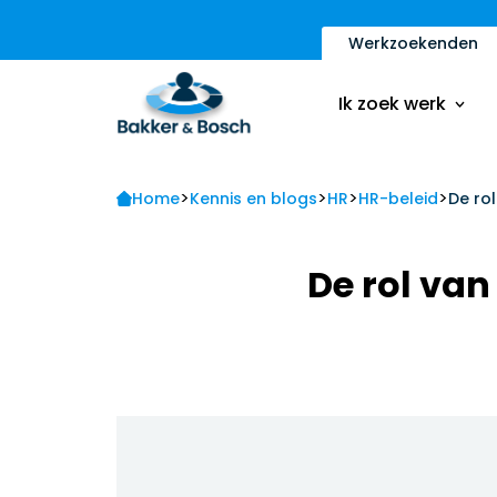
Werkzoekenden
Vacatures
Inschrijfformulier
Ik zoek werk
Sollicitatietips
Contact
>
>
>
>
Vacatures
Home
Kennis en blogs
HR
HR-beleid
De ro
Ik ben een werkge
Inschrijfformulier
De rol va
Sollicitatietips
Contact
Ik ben een werkge