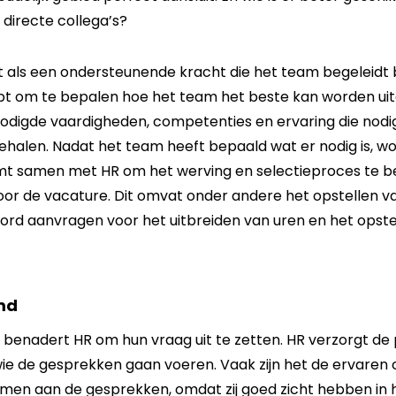
directe collega’s?
ls een ondersteunende kracht die het team begeleidt bi
lpt om te bepalen hoe het team het beste kan worden ui
nodigde vaardigheden, competenties en ervaring die nodig
ehalen. Nadat het team heeft bepaald wat er nodig is, w
t samen met HR om het werving en selectieproces te b
or de vacature. Dit omvat onder andere het opstellen v
ord aanvragen voor het uitbreiden van uren en het opste
md
 benadert HR om hun vraag uit te zetten. HR verzorgt de
e de gesprekken gaan voeren. Vaak zijn het de ervaren c
men aan de gesprekken, omdat zij goed zicht hebben in h