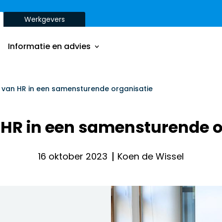
Werkgevers
Onze aanpak
Onze dienstverbanden
Informatie en advies
Onze opdrachtgevers
Inzichten
Onze aanpak
l van HR in een samensturende organisatie
ver
Onze dienstverbanden
n HR in een samensturende o
Onze opdrachtgevers
Inzichten
16 oktober 2023
Koen de Wissel
ver