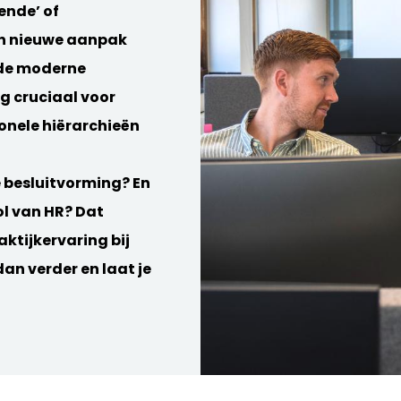
ende’ of
en nieuwe aanpak
 de moderne
g cruciaal voor
ionele hiërarchieën
 besluitvorming? En
ol van HR? Dat
aktijkervaring bij
an verder en laat je