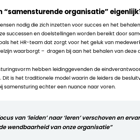
 “samensturende organisatie” eigenlijk
mensen nodig die zich inzetten voor succes en het behale
ze successen en doelstellingen worden bereikt door sam
oals het HR-team dat zorgt voor het geluk van medewerk
zijn waarborgt – dragen bij aan het behalen van deze 
sturingsvorm hebben leidinggevenden de eindverantwoord
 Dit is het traditionele model waarin de leiders de beslu
bij samensturing echter een nuance naar voren.
cus van ‘leiden’ naar ‘leren’ verschoven en erva
 de wendbaarheid van onze organisatie”