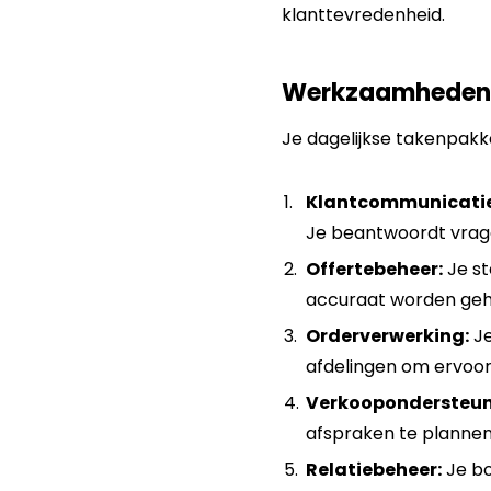
klanttevredenheid.
Werkzaamheden
Je dagelijkse takenpak
Klantcommunicatie
Je beantwoordt vrage
Offertebeheer:
Je st
accuraat worden geh
Orderverwerking:
Je
afdelingen om ervoor
Verkoopondersteun
afspraken te plannen
Relatiebeheer:
Je bo