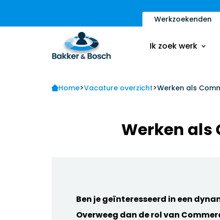
Werkzoekenden
Vacatures
Inschrijfformulier
Ik zoek werk
Sollicitatietips
Contact
>
>
Vacatures
Home
Vacature overzicht
Werken als Comm
Ik ben een werkge
Inschrijfformulier
Werken als
Sollicitatietips
Contact
Ik ben een werkge
Ben je geïnteresseerd in een dyna
Overweeg dan de rol van Commer