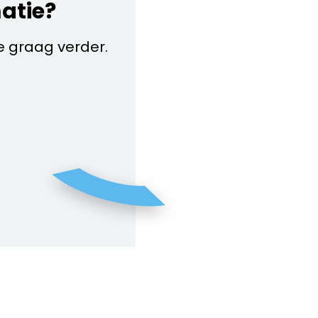
matie?
je graag verder.