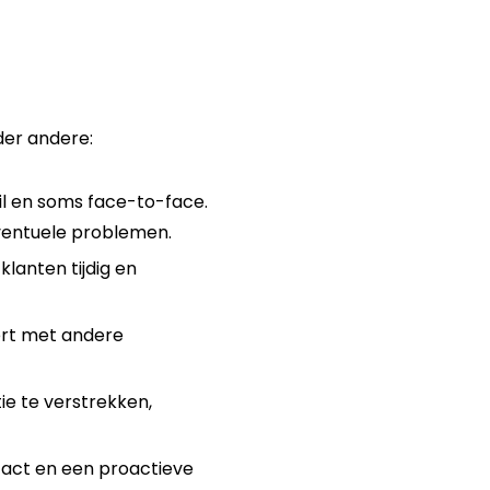
er andere:
l en soms face-to-face.
ventuele problemen.
klanten tijdig en
ert met andere
e te verstrekken,
tact en een proactieve