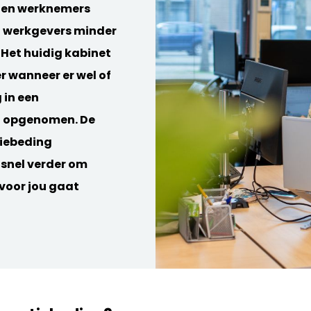
nen werknemers
n werkgevers minder
 Het huidig kabinet
r wanneer er wel of
 in een
n opgenomen. De
tiebeding
 snel verder om
 voor jou gaat