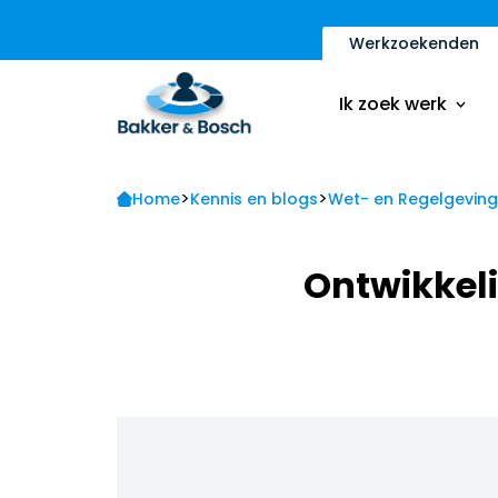
Werkzoekenden
Vacatures
Inschrijfformulier
Ik zoek werk
Sollicitatietips
Contact
>
>
Vacatures
Home
Kennis en blogs
Wet- en Regelgeving
Ik ben een werkge
Inschrijfformulier
Ontwikkel
Sollicitatietips
Contact
Ik ben een werkge