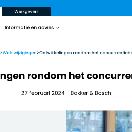
Werkgevers
Onze aanpak
Onze dienstverbanden
Informatie en advies
Onze opdrachtgevers
Inzichten
>
>
Onze aanpak
Wetswijzigingen
Ontwikkelingen rondom het concurrentieb
ver
Onze dienstverbanden
ingen rondom het concurre
Onze opdrachtgevers
Inzichten
27 februari 2024
Bakker & Bosch
ver