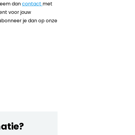
 Neem dan
contact
met
ent voor jouw
g abonneer je dan op onze
matie?